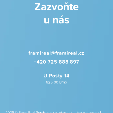
Zazvoňte
u nás
framireal@framireal.cz
+420 725 888 897
U Pošty 14
625 00 Brno
2026 © Frami Real Services s.r.o., všechna práva vyhrazena |