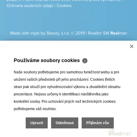
Ochrana osobních údajů
|
Cookies
Made with style by Steezy. s.r.o. © 2019
|
Realitní SW
Real
man
×
Používáme soubory cookies
ℹ
Naše soubory potřebujeme pro samotnou funkčnost webu a pro
uložení vašich předvoleb při jeho procházení. Cookies třetích
stran pak slouží pro vyhodnocování výkonu a zkvalitnění obsahu
prezentace. Nejsou určeny k identifikaci návštěvníka jako
konkrétní osoby. Pro uchování jiných než technických cookies
potřebujeme váš souhlas.
Upravit
Odmítnout
Přijímám vše