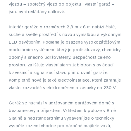
vjezdu – společný vjezd do objektu i vlastní garáž –
jsou nyní ovládány dálkově.
Interiér garáže o rozměrech 2,8 m x 6 m nabízí čisté,
suché a světlé prostředí s novou výmalbou a výkonným
LED osvětlením. Podlaha je osazena vysokozátěžovým
modulárním systémem, který je protiskluzový, chemicky
odolný a snadno udržovatelný. Bezpečnost celého
prostoru zajišťuje vlastní alarm Jablotron s ovládací
klávesnicí a signalizací stavu přímo uvnitř garáže.
Kompletně nová je také elektroinstalace, která zahrnuje
vlastní rozvaděč s elektroměrem a zásuvky na 230 V.
Garáž se nachází v udržovaném garážovém domě s
bezbariérovým příjezdem. Vzhledem k poloze v Brně -
Slatině a nadstandardnímu vybavení jde o technicky
vyspělé zázemí vhodné pro náročné majitele vozů,