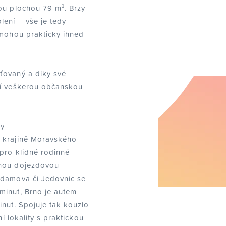
ou plochou 79 m². Brzy
ení – vše je tedy
 mohou prakticky ihned
ťovaný a díky své
zí veškerou občanskou
hy
 krajině Moravského
 pro klidné rodinné
rnou dojezdovou
Adamova či Jedovnic se
minut, Brno je autem
inut. Spojuje tak kouzlo
ní lokality s praktickou