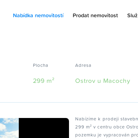
Nabídka nemovitostí
Prodat nemovitost
Slu
Plocha
Adresa
299 m²
Ostrov u Macochy
Nabízíme k prodeji staveb
299 m² v centru obce Ostr
pozemku je vypracován pr