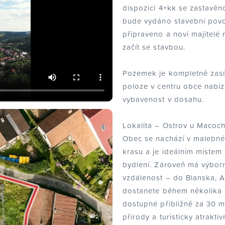
dispozici 4+kk se zastavěn
bude vydáno stavební povol
připraveno a noví majitelé
začít se stavbou.
Pozemek je kompletně zasí
poloze v centru obce nabí
vybavenost v dosahu.
Lokalita – Ostrov u Macoc
Obec se nachází v malebné
krasu a je ideálním místem
bydlení. Zároveň má výbo
vzdálenost – do Blanska, 
dostanete během několika 
dostupné přibližně za 30 m
přírody a turisticky atraktiv