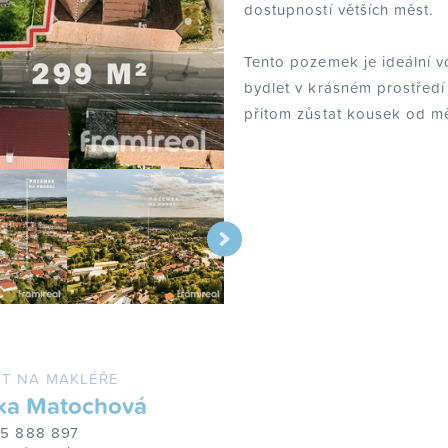
dostupností větších měst.
Tento pozemek je ideální vol
bydlet v krásném prostředí
přitom zůstat kousek od m
T NA MAKLÉŘE
ka Matochová
25 888 897