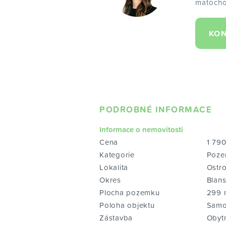
matocho
KON
PODROBNÉ INFORMACE
Informace o nemovitosti
Cena
1 79
Kategorie
Poze
Lokalita
Ostr
Okres
Blan
Plocha pozemku
299 
Poloha objektu
Samo
Zástavba
Obyt