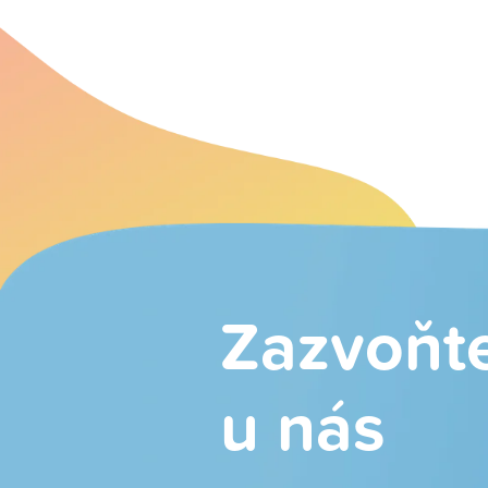
Zazvoňt
u nás