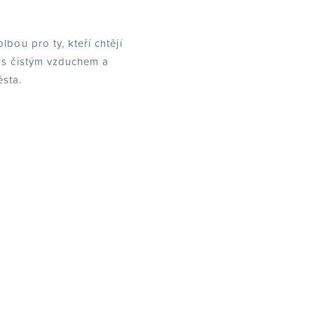
bou pro ty, kteří chtějí
 s čistým vzduchem a
ěsta.