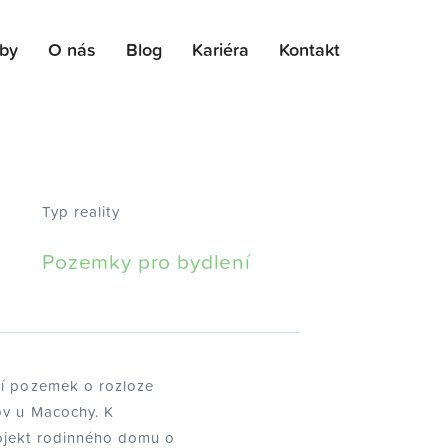
žby
O nás
Blog
Kariéra
Kontakt
Typ reality
Pozemky pro bydlení
ní pozemek o rozloze
ov u Macochy. K
ojekt rodinného domu o