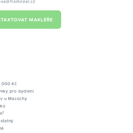
va@framireal.cz
TAKTOVAT MAKLÉŘE
0 000 Kč
mky pro bydlení
ov u Macochy
sko
m²
statný
ná