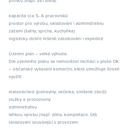
provoz (např. šicí dílna):
kapacita cca 5–6 pracovníků
prostor pro výrobu, skladování i administrativu
zázemí (šatny, sprcha, kuchyňka)
logisticky dobře řešené zásobování i expedice
Územní plán – velká výhoda:
Dle územního plánu se nemovitost nachází v ploše OK
– občanské vybavení komerční, která umožňuje široké
využití:
maloobchod (potraviny, večerka, smíšené zboží)
služby a provozovny
administrativu
lehkou výrobu (např. dílna, kompletace, šití)
skladování související s provozem