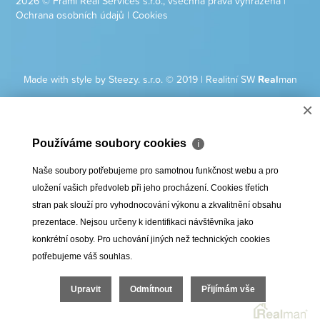
2026 © Frami Real Services s.r.o., všechna práva vyhrazena |
Ochrana osobních údajů
|
Cookies
Made with style by Steezy. s.r.o. © 2019
|
Realitní SW
Real
man
×
Používáme soubory cookies
ℹ
Naše soubory potřebujeme pro samotnou funkčnost webu a pro
uložení vašich předvoleb při jeho procházení. Cookies třetích
stran pak slouží pro vyhodnocování výkonu a zkvalitnění obsahu
prezentace. Nejsou určeny k identifikaci návštěvníka jako
konkrétní osoby. Pro uchování jiných než technických cookies
potřebujeme váš souhlas.
Upravit
Odmítnout
Přijímám vše