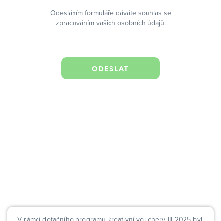
Odesláním formuláře dáváte souhlas se
zpracováním vašich osobních údajů
.
V rámci dotačního programu kreativní vouchery III 2025 byl