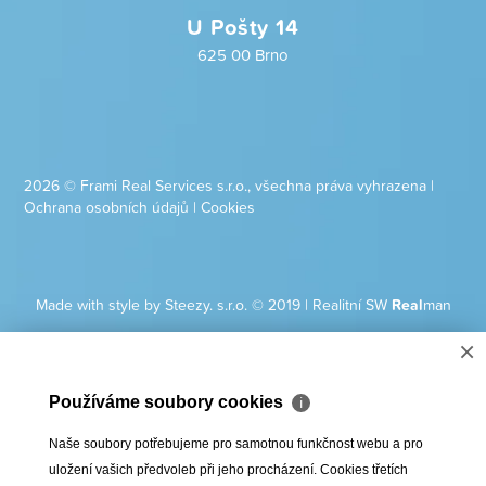
U Pošty 14
625 00 Brno
2026 © Frami Real Services s.r.o., všechna práva vyhrazena |
Ochrana osobních údajů
|
Cookies
Made with style by Steezy. s.r.o. © 2019
|
Realitní SW
Real
man
×
Používáme soubory cookies
ℹ
Naše soubory potřebujeme pro samotnou funkčnost webu a pro
uložení vašich předvoleb při jeho procházení. Cookies třetích