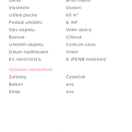
Okres
Brno-město
Vlastnictví
Osobní
Užitná plocha
65 m²
Podlaží umístění
6. NP
Stav objektu
Velmi dobrý
Budova
Cihlová
Umístění objektu
Centrum obce
Datum nastěhování
Ihned
En. náročnost b.
G (PENB nedodán)
Vybavení nemovitosti
Zařízený
Částečně
Balkón
ano
Sklep
ano