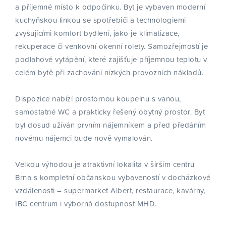
a příjemné místo k odpočinku. Byt je vybaven moderní
kuchyňskou linkou se spotřebiči a technologiemi
zvyšujícími komfort bydlení, jako je klimatizace,
rekuperace či venkovní okenní rolety. Samozřejmostí je
podlahové vytápění, které zajišťuje příjemnou teplotu v
celém bytě při zachování nízkých provozních nákladů.
Dispozice nabízí prostornou koupelnu s vanou,
samostatné WC a prakticky řešený obytný prostor. Byt
byl dosud užíván prvním nájemníkem a před předáním
novému nájemci bude nově vymalován.
Velkou výhodou je atraktivní lokalita v širším centru
Brna s kompletní občanskou vybaveností v docházkové
vzdálenosti – supermarket Albert, restaurace, kavárny,
IBC centrum i výborná dostupnost MHD.