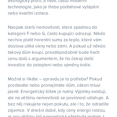
ekologický profil, a navíc často moderní
technologie, jako je třeba podlahové vytápění
nebo kvalitní izolace.
Naopak starší nemovitosti, které spadnou do
kategorií F nebo G, často kupující odrazují. Nikdo
nechce platit horentní sumy za teplo, které vám
doslova utíká okny nebo zdmi. A pokud už někdo
takový dům koupí, pravděpodobně bude tlačit
cenu dolů s argumentem, že ho čekají další
investice do zateplení nebo výměny kotle.
Možná si říkáte – opravdu je to potřeba? Pokud
prodáváte nebo pronajímáte dům, zákon mluví
jasně: Energetický štítek je nutný. Výjimky existují,
ale na většinu nemovitostí se povinnost vztahuje. A
bez něj riskujete nejen pokutu, ale i to, že odradíte
zájemce. V dnešní době, kdy ceny energií rostou,
je pro většinu lidí energetická efektivita jedním z