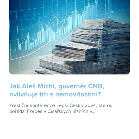
Jak Aleš Michl, guvernér ČNB,
ovlivňuje trh s nemovitostmi?
Prestižní konference Lepší Česko 2024, kterou
pořádal Forbes v Císařských lázních v..