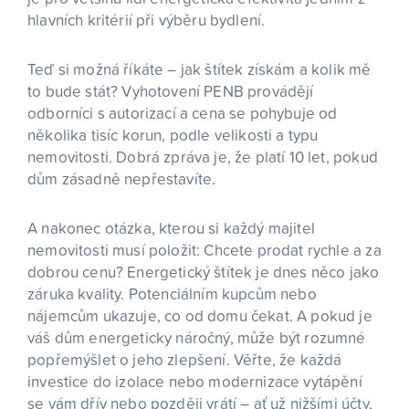
hlavních kritérií při výběru bydlení.
Teď si možná říkáte – jak štítek získám a kolik mě
to bude stát? Vyhotovení PENB provádějí
odborníci s autorizací a cena se pohybuje od
několika tisíc korun, podle velikosti a typu
nemovitosti. Dobrá zpráva je, že platí 10 let, pokud
dům zásadně nepřestavíte.
A nakonec otázka, kterou si každý majitel
nemovitosti musí položit: Chcete prodat rychle a za
dobrou cenu? Energetický štítek je dnes něco jako
záruka kvality. Potenciálním kupcům nebo
nájemcům ukazuje, co od domu čekat. A pokud je
váš dům energeticky náročný, může být rozumné
popřemýšlet o jeho zlepšení. Věřte, že každá
investice do izolace nebo modernizace vytápění
se vám dřív nebo později vrátí – ať už nižšími účty,