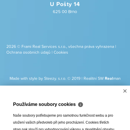
U Pošty 14
625 00 Brno
2026 © Frami Real Services s.r.o., všechna práva vyhrazena |
Ochrana osobních údajů
|
Cookies
Made with style by Steezy. s.r.o. © 2019
|
Realitní SW
Real
man
×
Používáme soubory cookies
ℹ
Naše soubory potřebujeme pro samotnou funkčnost webu a pro
uložení vašich předvoleb při jeho procházení. Cookies třetích
stran pak slouží pro vyhodnocování výkonu a zkvalitnění obsahu