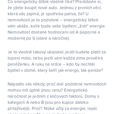
Co energetický štítek vlastně říká? Představte si,
že jdete koupit nové auto. Jednou z prvních věcí,
která vás zajímá, je spotřeba paliva, že? U
nemovitostí je to podobné – energetický štítek
vám ukáže, kolik bude vaše bydlení „žrát“ energie.
Nemovitost dostane hodnocení od A (úsporné a
moderní) po G (staré a náročné).
Je to vlastně takový ukazatel, jestli budete platit za
topení málo, nebo jestli vám každá zima provětrá
peněženku. A ruku na srdce – kdo by nechtěl
bydlet v domě, který šetří jak energii, tak peníze?
Napadlo vás někdy, proč dvě podobné nemovitosti
mohou mít úplně jinou cenu? Energetická
náročnost je jedním z klíčových faktorů. Domy s
kategorií A nebo B jsou pro kupce daleko
přitažlivější. Proč? Nízké účty za energie, lepší