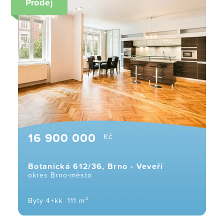
Prodej
16 900 000
Kč
Botanická 612/36, Brno - Veveří
okres Brno-město
Byty 4+kk
111 m²