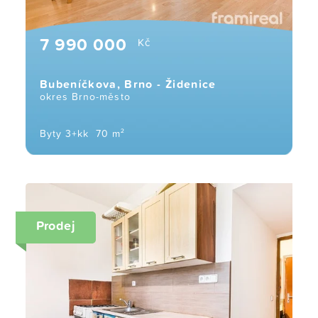
7 990 000
Kč
Bubeníčkova, Brno - Židenice
okres Brno-město
Byty 3+kk
70 m²
Prodej