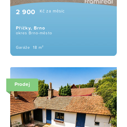
2 900
Kč za měsíc
Příčky, Brno
okres Brno-město
Garáže
18 m²
Prodej