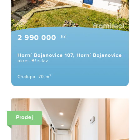
2 990 000
Kč
Horní Bojanovice 107, Horní Bojanovice
okres Břeclav
Chalupa
70 m²
Prodej