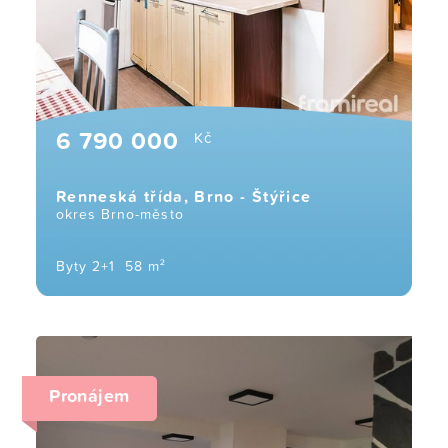
6 790 000
Kč
Renneská třída, Brno - Štýřice
okres Brno-město
Byty 2+1
58 m²
Pronájem