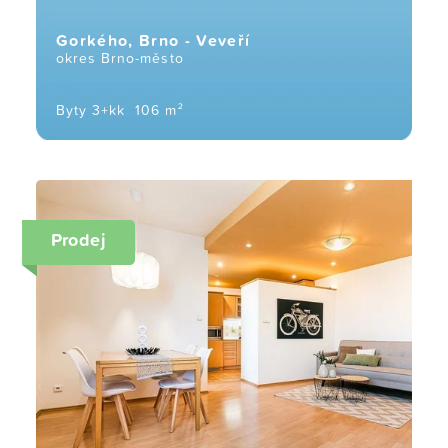
Gorkého, Brno - Veveří
okres Brno-město
Byty 3+kk
106 m²
Prodej