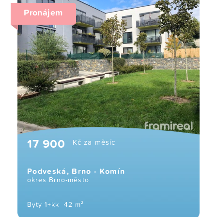
Pronájem
17 900
Kč za měsíc
Podveská, Brno - Komín
okres Brno-město
Byty 1+kk
42 m²