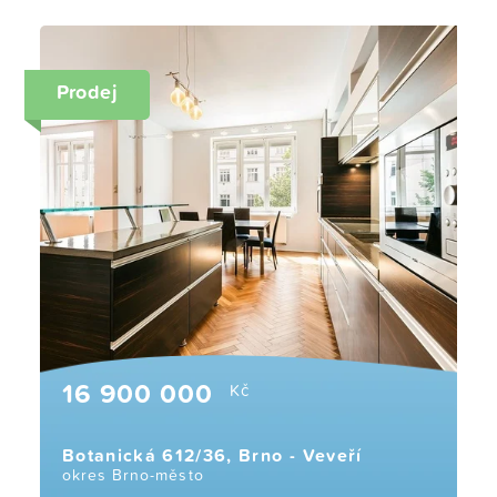
Prodej
16 900 000
Kč
Botanická 612/36, Brno - Veveří
okres Brno-město