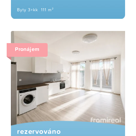
Byty 3+kk
111 m²
Pronájem
rezervováno