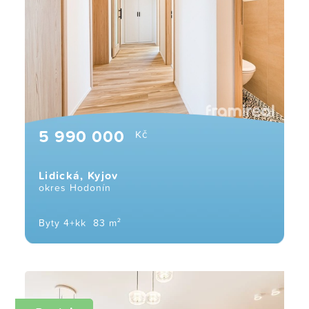
5 990 000
Kč
Lidická, Kyjov
okres Hodonín
Byty 4+kk
83 m²