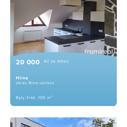
20 000
Kč za měsíc
Hlína
okres Brno-venkov
Byty 3+kk
100 m²