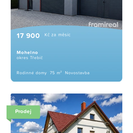
17 900
Kč za měsíc
Mohelno
okres Třebíč
Rodinné domy
75 m²
Novostavba
Prodej