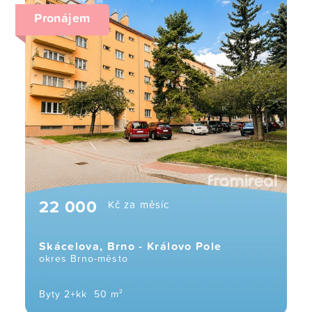
Pronájem
22 000
Kč za měsíc
Skácelova, Brno - Královo Pole
okres Brno-město
Byty 2+kk
50 m²