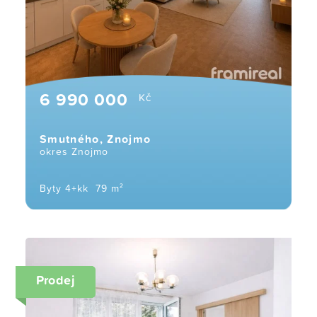
6 990 000
Kč
Smutného, Znojmo
okres Znojmo
Byty 4+kk
79 m²
Prodej