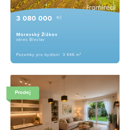
3 080 000
Kč
Moravský Žižkov
okres Břeclav
Pozemky pro bydlení
3 646 m²
Prodej