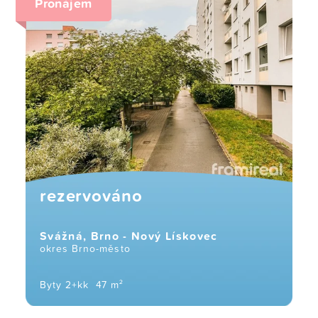
Pronájem
rezervováno
Svážná, Brno - Nový Lískovec
okres Brno-město
Byty 2+kk
47 m²