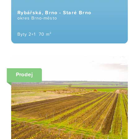
Rybářská, Brno - Staré Brno
okres Brno-město
Byty 2+1
70 m²
Prodej