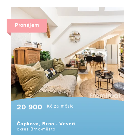
Pronájem
20 900
Kč za měsíc
Čápkova, Brno - Veveří
okres Brno-město