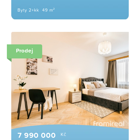
Byty 2+kk
49 m²
Prodej
7 990 000
Kč