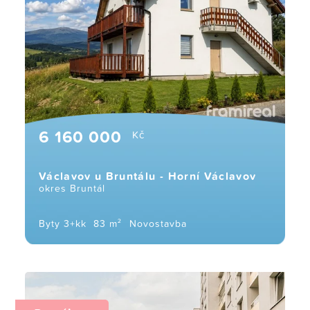
6 160 000
Kč
Václavov u Bruntálu - Horní Václavov
okres Bruntál
Byty 3+kk
83 m²
Novostavba