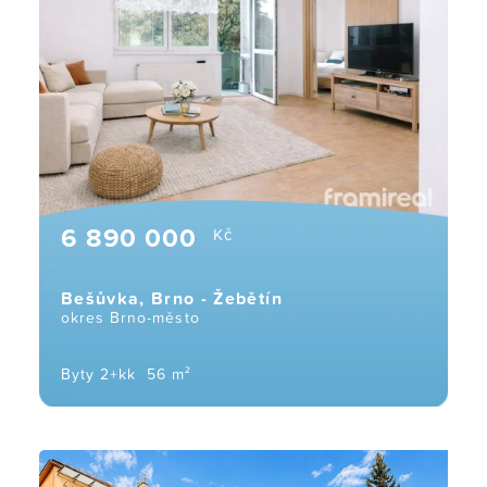
6 890 000
Kč
Bešůvka, Brno - Žebětín
okres Brno-město
Byty 2+kk
56 m²