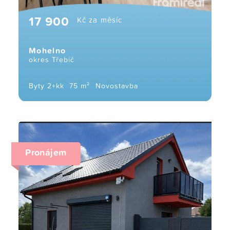
17 900
Kč za měsíc
Mohelno
okres Třebíč
Byty 2+kk
75 m²
Novostavba
Pronájem