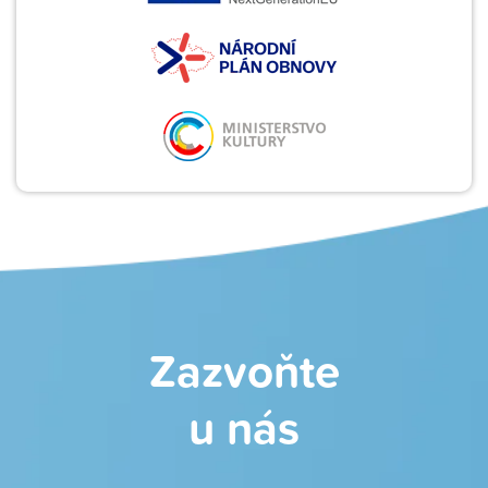
Zazvoňte
u nás