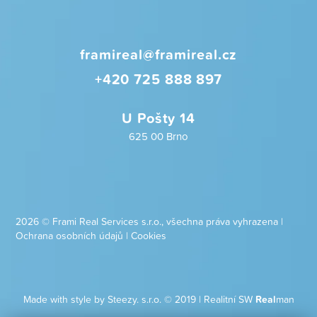
framireal@framireal.cz
+420 725 888 897
U Pošty 14
625 00 Brno
2026 © Frami Real Services s.r.o., všechna práva vyhrazena |
Ochrana osobních údajů
|
Cookies
Made with style by Steezy. s.r.o. © 2019
|
Realitní SW
Real
man