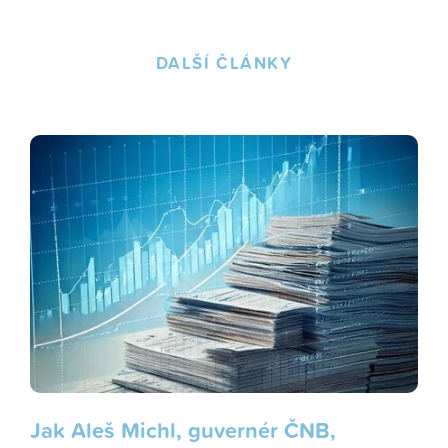
DALŠÍ ČLÁNKY
Jak Aleš Michl, guvernér ČNB,