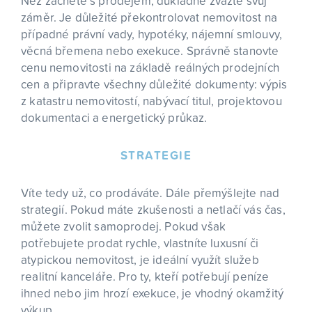
Než začnete s prodejem, důkladně zvažte svůj
záměr. Je důležité překontrolovat nemovitost na
případné právní vady, hypotéky, nájemní smlouvy,
věcná břemena nebo exekuce. Správně stanovte
cenu nemovitosti na základě reálných prodejních
cen a připravte všechny důležité dokumenty: výpis
z katastru nemovitostí, nabývací titul, projektovou
dokumentaci a energetický průkaz.
STRATEGIE
Víte tedy už, co prodáváte. Dále přemýšlejte nad
strategií. Pokud máte zkušenosti a netlačí vás čas,
můžete zvolit samoprodej. Pokud však
potřebujete prodat rychle, vlastníte luxusní či
atypickou nemovitost, je ideální využít služeb
realitní kanceláře. Pro ty, kteří potřebují peníze
ihned nebo jim hrozí exekuce, je vhodný okamžitý
výkup.