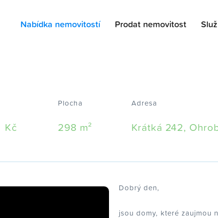
Nabídka nemovitostí
Prodat nemovitost
Slu
Plocha
Adresa
Kč
298 m²
Krátká 242, Ohro
Dobrý den,
jsou domy, které zaujmou n