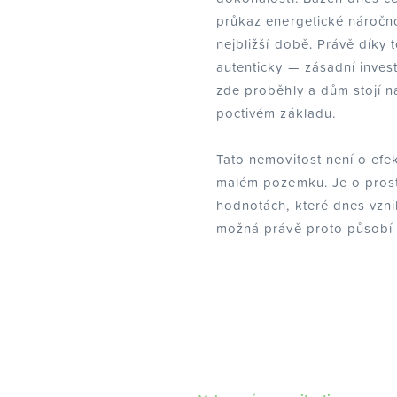
průkaz energetické náročn
nejbližší době. Právě díky
autenticky — zásadní invest
zde proběhly a dům stojí na
poctivém základu.
Tato nemovitost není o efe
malém pozemku. Je o prost
hodnotách, které dnes vznik
možná právě proto působí 