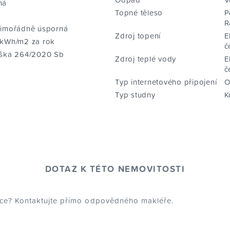
ná
Topné těleso
P
R
Mimořádně úsporná
Zdroj topení
E
 kWh/m2 za rok
č
áška 264/2020 Sb
Zdroj teplé vody
E
č
Typ internetového připojení
O
Typ studny
K
DOTAZ K TÉTO NEMOVITOSTI
dce? Kontaktujte přímo odpovědného makléře.