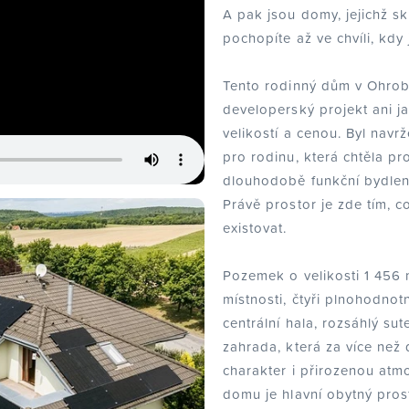
A pak jsou domy, jejichž 
pochopíte až ve chvíli, kdy 
Tento rodinný dům v Ohrobc
developerský projekt ani 
velikostí a cenou. Byl navrž
pro rodinu, která chtěla pr
dlouhodobě funkční bydle
Právě prostor je zde tím, c
existovat.
Pozemek o velikosti 1 456 
místnosti, čtyři plnohodno
centrální hala, rozsáhlý su
zahrada, která za více než 
charakter i přirozenou atm
domu je hlavní obytný pros