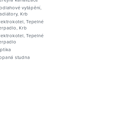
odlahové vytápění,
adiátory, Krb
lektrokotel, Tepelné
erpadlo, Krb
lektrokotel, Tepelné
erpadlo
ptika
opaná studna