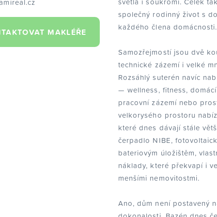
světla i soukromí. Celek ta
amireal.cz
společný rodinný život s d
každého člena domácnosti
TAKTOVAT MAKLÉŘE
Samozřejmostí jsou dvě kou
technické zázemí i velké mn
Rozsáhlý suterén navíc nabíz
— wellness, fitness, domácí
pracovní zázemí nebo pros
velkorysého prostoru nabíz
které dnes dávají stále větš
čerpadlo NIBE, fotovoltaic
bateriovým úložištěm, vlast
náklady, které překvapí i v
menšími nemovitostmi.
Ano, dům není postavený na
dokonalosti. Bazén dnes če