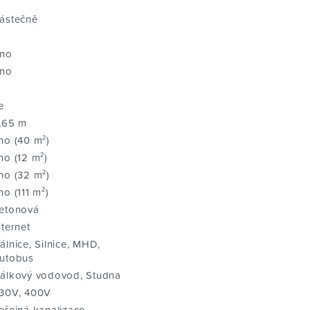
ástečně
no
no
e
,65 m
no (40 m²)
no (12 m²)
no (32 m²)
no (111 m²)
etonová
nternet
álnice, Silnice, MHD,
utobus
álkový vodovod, Studna
30V, 400V
eřejná kanalizace