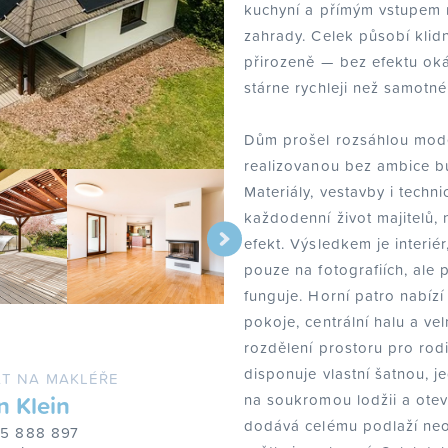
kuchyní a přímým vstupem 
zahrady. Celek působí klid
přirozeně — bez efektu okáz
stárne rychleji než samotn
Dům prošel rozsáhlou mode
realizovanou bez ambice b
Materiály, vestavby i techni
každodenní život majitelů, 
efekt. Výsledkem je interié
pouze na fotografiích, al
funguje. Horní patro nabízí
pokoje, centrální halu a ve
rozdělení prostoru pro rodi
disponuje vlastní šatnou, 
T NA MAKLÉŘE
na soukromou lodžii a otev
n Klein
dodává celému podlaží neo
25 888 897