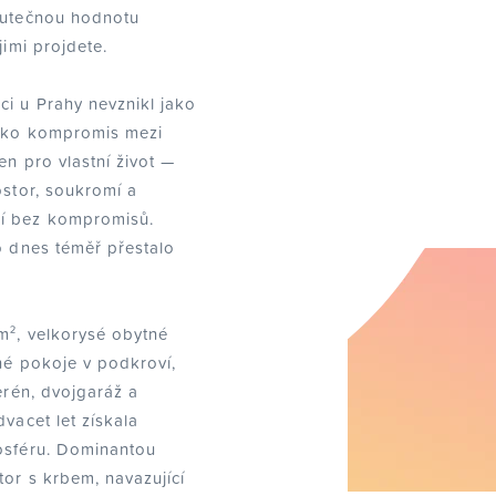
skutečnou hodnotu
jimi projdete.
i u Prahy nevznikl jako
jako kompromis mezi
en pro vlastní život —
ostor, soukromí a
ní bez kompromisů.
o dnes téměř přestalo
m², velkorysé obytné
tné pokoje v podkroví,
terén, dvojgaráž a
dvacet let získala
osféru. Dominantou
tor s krbem, navazující