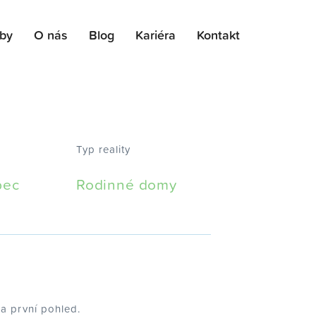
žby
O nás
Blog
Kariéra
Kontakt
Typ reality
bec
Rodinné domy
a první pohled.