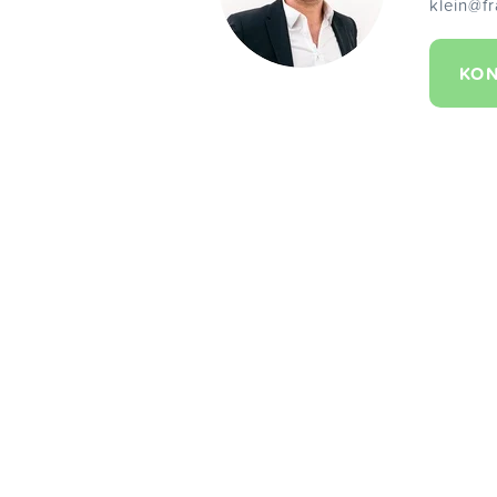
klein@fr
KON