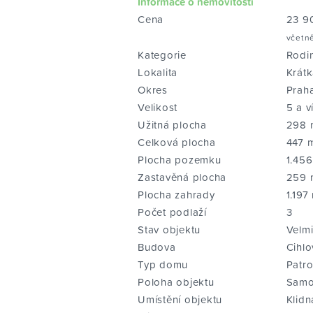
Informace o nemovitosti
Cena
23 9
včetn
Kategorie
Rodi
Lokalita
Krát
Okres
Prah
Velikost
5 a v
Užitná plocha
298 
Celková plocha
447 
Plocha pozemku
1.456
Zastavěná plocha
259 
Plocha zahrady
1.197
Počet podlaží
3
Stav objektu
Velm
Budova
Cihlo
Typ domu
Patr
Poloha objektu
Samo
Umístění objektu
Klidn