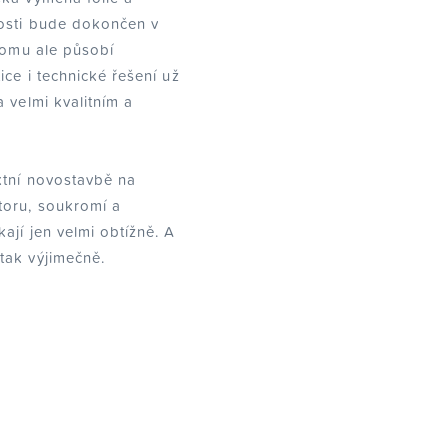
osti bude dokončen v
 tomu ale působí
ice i technické řešení už
 velmi kvalitním a
ktní novostavbě na
oru, soukromí a
ají jen velmi obtížně. A
tak výjimečně.