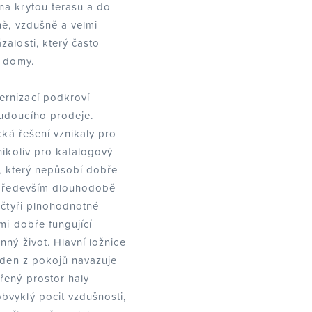
na krytou terasu a do
ně, vzdušně a velmi
alosti, který často
é domy.
rnizací podkroví
udoucího prodeje.
cká řešení vznikaly pro
nikoliv pro katalogový
r, který nepůsobí dobře
e především dlouhodobě
 čtyři plnohodnotné
lmi dobře fungující
nný život. Hlavní ložnice
jeden z pokojů navazuje
řený prostor haly
bvyklý pocit vzdušnosti,