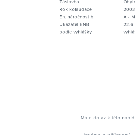
Zástavba
Obyt
Rok kolaudace
2003
En. náročnost b.
A - 
Ukazatel ENB
22.6
podle vyhlášky
vyhl
Máte dotaz k této nabí