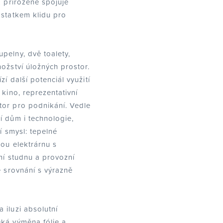
k přirozeně spojuje
ostatkem klidu pro
.
pelny, dvě toalety,
ožství úložných prostor.
í další potenciál využití
 kino, reprezentativní
tor pro podnikání. Vedle
í dům i technologie,
í smysl: tepelné
kou elektrárnu s
ní studnu a provozní
e srovnání s výrazně
 iluzi absolutní
ká výměna fólie a