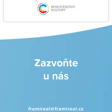
Zazvoňte
u nás
framireal@framireal.cz