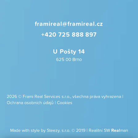
framireal@framireal.cz
+420 725 888 897
U Pošty 14
625 00 Brno
2026 © Frami Real Services s.r.o., všechna práva vyhrazena |
Ochrana osobních údajů
|
Cookies
Made with style by Steezy. s.r.o. © 2019
|
Realitní SW
Real
man