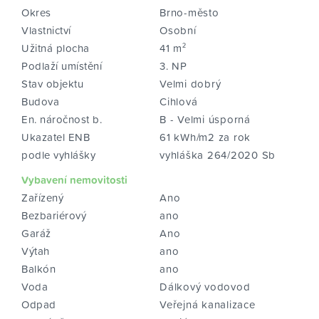
Okres
Brno-město
Vlastnictví
Osobní
Užitná plocha
41 m²
Podlaží umístění
3. NP
Stav objektu
Velmi dobrý
Budova
Cihlová
En. náročnost b.
B - Velmi úsporná
Ukazatel ENB
61 kWh/m2 za rok
podle vyhlášky
vyhláška 264/2020 Sb
Vybavení nemovitosti
Zařízený
Ano
Bezbariérový
ano
Garáž
Ano
Výtah
ano
Balkón
ano
Voda
Dálkový vodovod
Odpad
Veřejná kanalizace