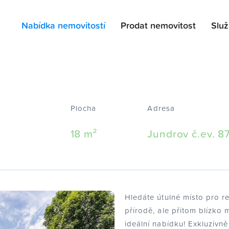
Nabídka nemovitostí
Prodat nemovitost
Slu
Plocha
Adresa
18 m²
Jundrov č.ev. 8
Hledáte útulné místo pro r
přírodě, ale přitom blízko
ideální nabídku! Exkluzivně