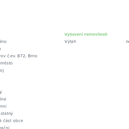
Vybavení nemovitosti
áno
Výtah
n
a
ov č.ev. 872, Brno
-město
oj
²
²
ý
ěná
mní
statný
á část obce
eační