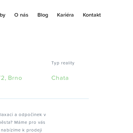
žby
O nás
Blog
Kariéra
Kontakt
Typ reality
72, Brno
Chata
elaxaci a odpočinek v
 města? Máme pro vás
 nabízíme k prodeji