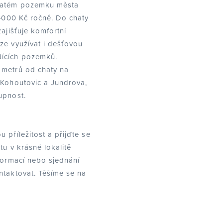
ajatém pozemku města
 4000 Kč ročně. Do chaty
zajišťuje komfortní
ze využívat i dešťovou
dících pozemků.
 metrů od chaty na
 Kohoutovic a Jundrova,
upnost.
 příležitost a přijďte se
tu v krásné lokalitě
nformací nebo sjednání
ntaktovat. Těšíme se na