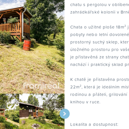
chatu s pergolou v oblíben
zahrádkářské kolonii v Brn
Chata o užitné ploše 18m² 
pobyty nebo letní dovolené
prostorný suchý sklep, kte
úložného prostoru pro vaše
je přistavěná ze strany cha
nachází i praktický sklad p
K chatě je přistavěna pros
22m², která je ideálním mí
rodinou a přáteli, grilování
knihou v ruce.
Lokalita a dostupnost: