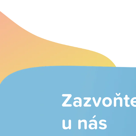
Zazvoňt
u nás