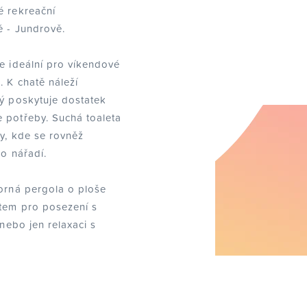
é rekreační
ě - Jundrově.
je ideální pro víkendové
. K chatě náleží
rý poskytuje dostatek
 potřeby. Suchá toaleta
ty, kde se rovněž
ro nářadí.
torná pergola o ploše
stem pro posezení s
 nebo jen relaxaci s