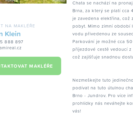
Chata se nachází na pron
Brna, za který se platí cca
je zavedena elektřina, což 
T NA MAKLÉŘE
pobyt. Mimo zimní období l
n Klein
vodu přivedenou ze souse
Parkování je možné cca 50
25 888 897
amireal.cz
příjezdové cestě vedoucí z
což zajišťuje snadnou dost
TAKTOVAT MAKLÉŘE
Nezmeškejte tuto jedinečnou
podívat na tuto útulnou cha
Brno - Jundrov. Pro více i
prohlídky nás neváhejte ko
vás!