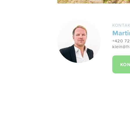
KONTAK
Marti
+420 7
klein@fr
KON