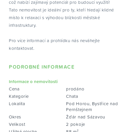
což nabízí zajímavý potenciál pro budoucí využití!
Tato nemovitost je ideální pro ty, kteří hledají klidné
místo k relaxaci s výhodou blízkosti městské
infrastruktury.
Pro více informací a prohlídku nás neváhejte
kontaktovat.
PODROBNÉ INFORMACE
Informace o nemovitosti
Cena
prodáno
Kategorie
Chata
Lokalita
Pod Horou, Bystřice nad
Pernštejnem
Okres
Žďár nad Sázavou
Velikost
2 pokoje
Užitná plocha
88 m²