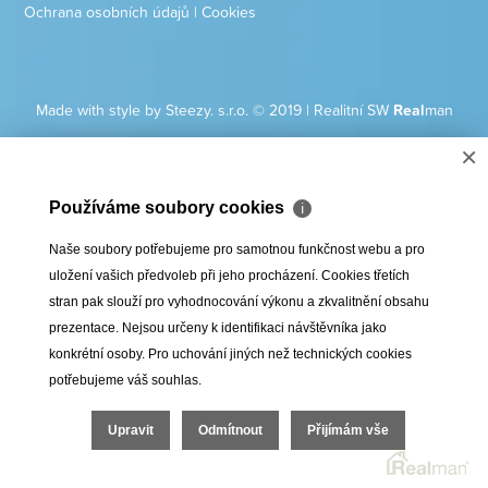
Ochrana osobních údajů
|
Cookies
Made with style by Steezy. s.r.o. © 2019
|
Realitní SW
Real
man
×
Používáme soubory cookies
ℹ
Naše soubory potřebujeme pro samotnou funkčnost webu a pro
uložení vašich předvoleb při jeho procházení. Cookies třetích
stran pak slouží pro vyhodnocování výkonu a zkvalitnění obsahu
prezentace. Nejsou určeny k identifikaci návštěvníka jako
konkrétní osoby. Pro uchování jiných než technických cookies
potřebujeme váš souhlas.
Upravit
Odmítnout
Přijímám vše