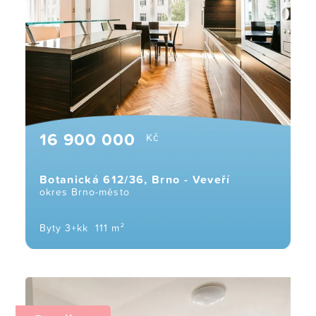
16 900 000
Kč
Botanická 612/36, Brno - Veveří
okres Brno-město
Byty 3+kk
111 m²