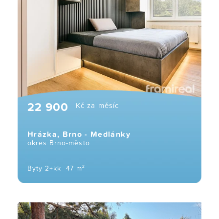
22 900
Kč za měsíc
Hrázka, Brno - Medlánky
okres Brno-město
Byty 2+kk
47 m²