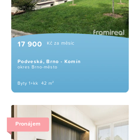
17 900
Kč za měsíc
Podveská, Brno - Komín
okres Brno-město
Byty 1+kk
42 m²
Pronájem