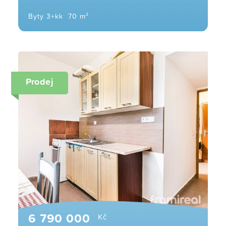
Byty 3+kk
70 m²
Prodej
6 790 000
Kč