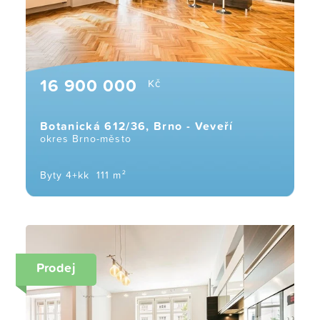
16 900 000
Kč
Botanická 612/36, Brno - Veveří
okres Brno-město
Byty 4+kk
111 m²
Prodej