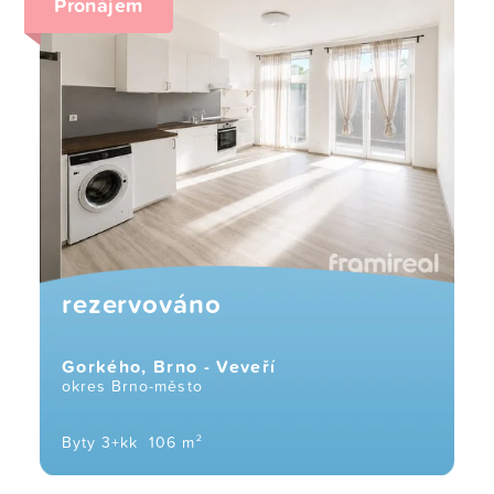
Pronájem
rezervováno
Gorkého, Brno - Veveří
okres Brno-město
Byty 3+kk
106 m²