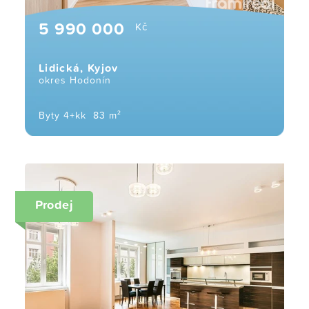
5 990 000
Kč
Lidická, Kyjov
okres Hodonín
Byty 4+kk
83 m²
Prodej