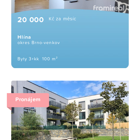
20 000
Kč za měsíc
Hlína
okres Brno-venkov
Byty 3+kk
100 m²
Pronájem