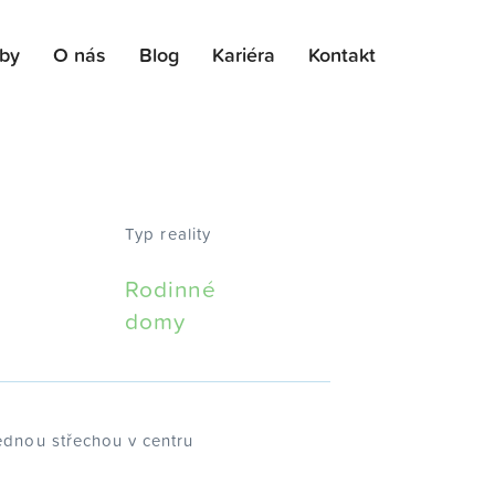
žby
O nás
Blog
Kariéra
Kontakt
Typ reality
Rodinné
domy
ednou střechou v centru