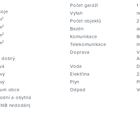
Počet garáží
1
koje
Výtah
n
m²
Počet objektů
2
m²
Bazén
a
m²
Komunikace
B
m²
Telekomunikace
I
Doprava
V
i dobrý
A
vá
Voda
D
ový
Elektřina
2
vý
Plyn
P
rum obce
Odpad
V
odní a obytná
ENB nedodán)