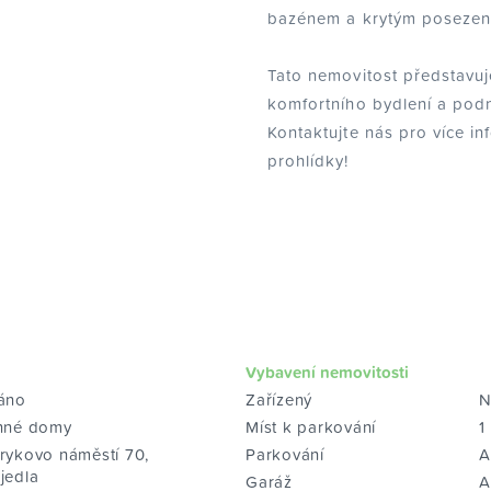
bazénem a krytým posezen
Tato nemovitost představuj
komfortního bydlení a podni
Kontaktujte nás pro více i
prohlídky!
Vybavení nemovitosti
áno
Zařízený
N
nné domy
Míst k parkování
1
rykovo náměstí 70,
Parkování
A
jedla
Garáž
A