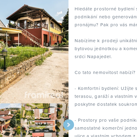
Hledáte prostorné bydlení 
podnikání nebo generování
pronájmu? Pak pro vás mám
Nabízíme k prodeji unikátn
bytovou jednotkou a kome
srdci Napajedel.
Co tato nemovitost nabízí?
- Komfortní bydlení: Užijte 
terasou, garáží a vlastním
poskytne dostatek soukrom
- Prostory pro vaše podniká
samostatné komerční jedno
ulice a vlastním vchodem z