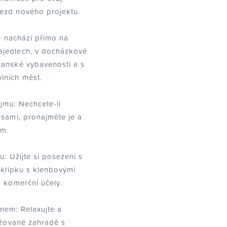
ezd nového projektu.
se nachází přímo na
ajedlech, v docházkové
čanské vybavenosti a s
lních měst.
jmu: Nechcete-li
 sami, pronajměte je a
em.
u: Užijte si posezení s
sklípku s klenbovými
o komerční účely.
nem: Relaxujte a
držované zahradě s