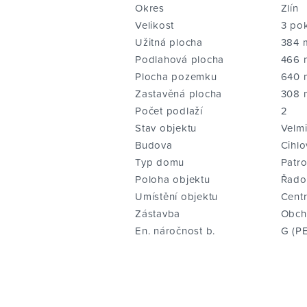
Okres
Zlín
Velikost
3 po
Užitná plocha
384 
Podlahová plocha
466 
Plocha pozemku
640 
Zastavěná plocha
308 
Počet podlaží
2
Stav objektu
Velm
Budova
Cihlo
Typ domu
Patr
Poloha objektu
Řado
Umístění objektu
Cent
Zástavba
Obch
En. náročnost b.
G (P