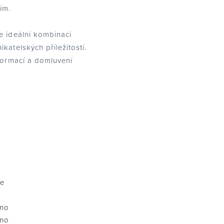
ím.
e ideální kombinaci
katelských příležitostí.
nformací a domluvení
e
no
no