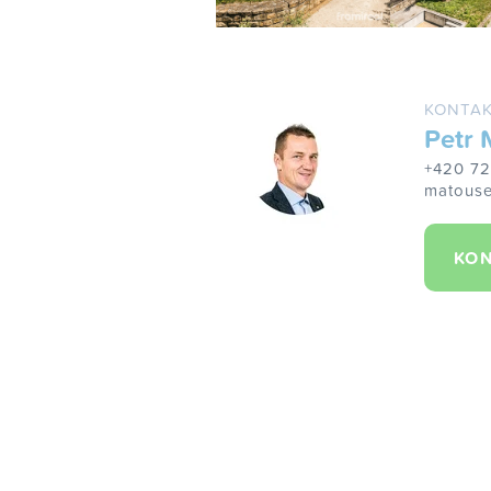
KONTAK
Petr 
+420 7
matouse
KON