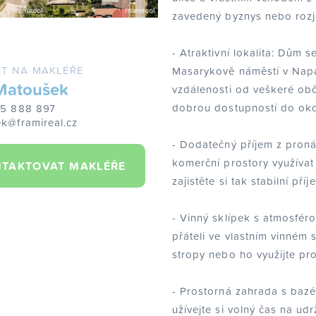
zavedený byznys nebo rozj
- Atraktivní lokalita: Dům 
T NA MAKLÉŘE
Masarykově náměstí v Nap
Matoušek
vzdálenosti od veškeré ob
dobrou dostupností do oko
25 888 897
k@framireal.cz
- Dodatečný příjem z proná
komerční prostory využívat
TAKTOVAT MAKLÉŘE
zajistěte si tak stabilní příj
- Vinný sklípek s atmosféro
přáteli ve vlastním vinném 
stropy nebo ho využijte pr
- Prostorná zahrada s bazé
užívejte si volný čas na u