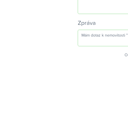
Zpráva
O