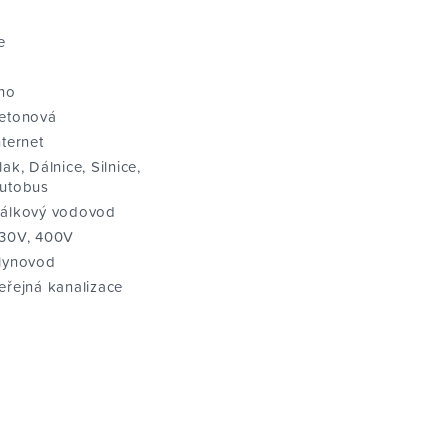
e
no
etonová
nternet
lak, Dálnice, Silnice,
utobus
álkový vodovod
30V, 400V
lynovod
eřejná kanalizace