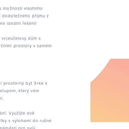
s možností vlastního
 dodatečného příjmu z
e ideální řešení!
í víceúčelový dům s
rčními prostory v samém
si prostorný byt 3+kk s
 vstupem, který vám
í.
ní: Využijte dvě
tky s výlohami do rušné
 náměstí pro svůj