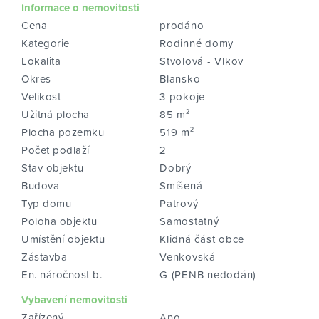
Informace o nemovitosti
Cena
prodáno
Kategorie
Rodinné domy
Lokalita
Stvolová - Vlkov
Okres
Blansko
Velikost
3 pokoje
Užitná plocha
85 m²
Plocha pozemku
519 m²
Počet podlaží
2
Stav objektu
Dobrý
Budova
Smíšená
Typ domu
Patrový
Poloha objektu
Samostatný
Umístění objektu
Klidná část obce
Zástavba
Venkovská
En. náročnost b.
G (PENB nedodán)
Vybavení nemovitosti
Zařízený
Ano