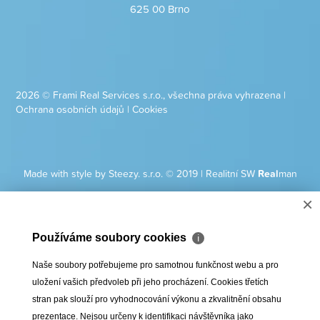
625 00 Brno
2026 © Frami Real Services s.r.o., všechna práva vyhrazena |
Ochrana osobních údajů
|
Cookies
Made with style by Steezy. s.r.o. © 2019
|
Realitní SW
Real
man
×
Používáme soubory cookies
ℹ
Naše soubory potřebujeme pro samotnou funkčnost webu a pro
uložení vašich předvoleb při jeho procházení. Cookies třetích
stran pak slouží pro vyhodnocování výkonu a zkvalitnění obsahu
prezentace. Nejsou určeny k identifikaci návštěvníka jako