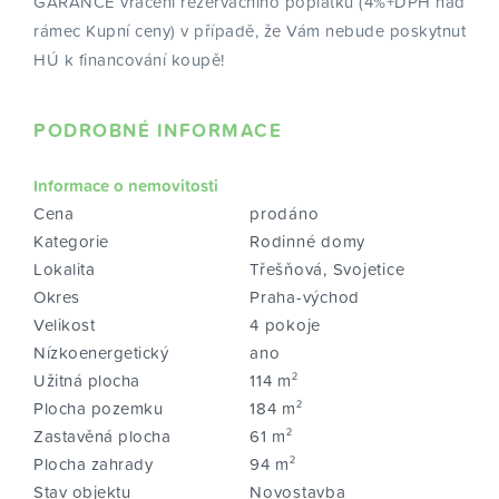
GARANCE vrácení rezervačního poplatku (4%+DPH nad
rámec Kupní ceny) v případě, že Vám nebude poskytnut
HÚ k financování koupě!
PODROBNÉ INFORMACE
Informace o nemovitosti
Cena
prodáno
Kategorie
Rodinné domy
Lokalita
Třešňová, Svojetice
Okres
Praha-východ
Velikost
4 pokoje
Nízkoenergetický
ano
Užitná plocha
114 m²
Plocha pozemku
184 m²
Zastavěná plocha
61 m²
Plocha zahrady
94 m²
Stav objektu
Novostavba