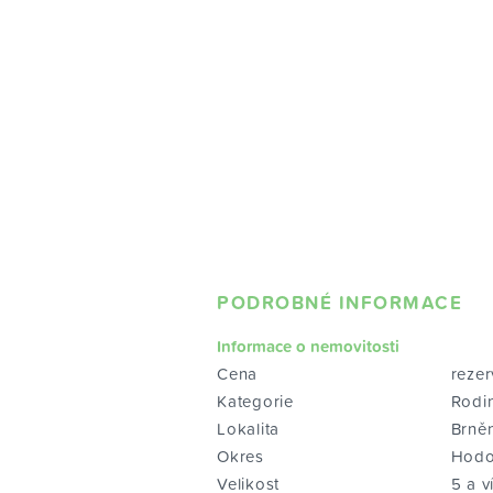
PODROBNÉ INFORMACE
Informace o nemovitosti
Cena
reze
Kategorie
Rodi
Lokalita
Brně
Okres
Hodo
Velikost
5 a v