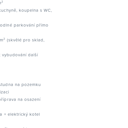
m²
 kuchyně, koupelna s WC,
hodlné parkování přímo
m² (skvělé pro sklad,
 vybudování další
 studna na pozemku
izaci
příprava na osazení
a + elektrický kotel