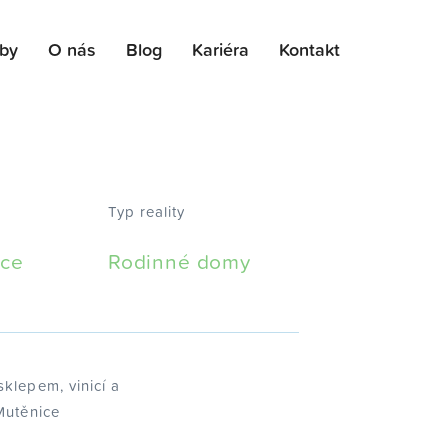
žby
O nás
Blog
Kariéra
Kontakt
Typ reality
ice
Rodinné domy
klepem, vinicí a
Mutěnice