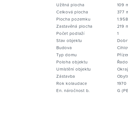
Užitná plocha
109 
Celková plocha
377 
Plocha pozemku
1.95
Zastavěná plocha
219 
Počet podlaží
1
Stav objektu
Dobr
Budova
Cihlo
Typ domu
Příze
Poloha objektu
Řado
Umístění objektu
Okra
Zástavba
Obyt
Rok kolaudace
1970
En. náročnost b.
G (P