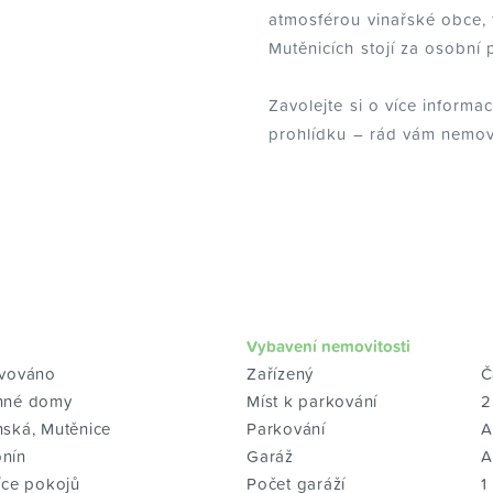
atmosférou vinařské obce, 
Mutěnicích stojí za osobní 
Zavolejte si o více informa
prohlídku – rád vám nemov
Vybavení nemovitosti
rvováno
Zařízený
Č
nné domy
Míst k parkování
2
nská, Mutěnice
Parkování
A
nín
Garáž
A
íce pokojů
Počet garáží
1