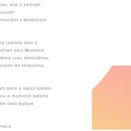
tor, klid a zároveň
doucna?
movitost v Mutěnicích
rný rodinný dům o
inařské obci Mutěnice
známá svou atmosférou,
pností do Hodonína,
ti obce a nabízí ideální
oru a možností dalšího
ání další bytové
rmace