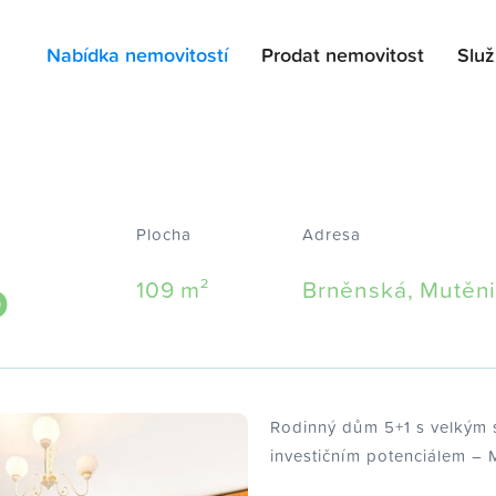
Nabídka nemovitostí
Prodat nemovitost
Slu
Plocha
Adresa
o
109 m²
Brněnská, Mutěn
Rodinný dům 5+1 s velkým s
investičním potenciálem – 