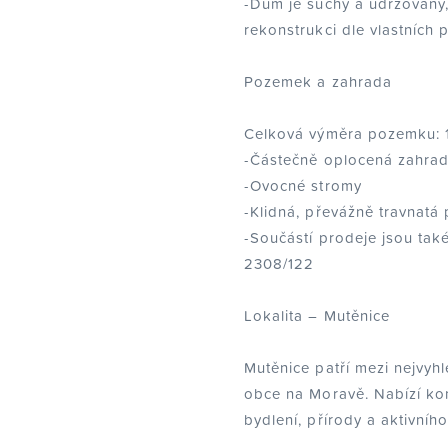
-Dům je suchý a udržovaný,
rekonstrukci dle vlastních 
Pozemek a zahrada
Celková výměra pozemku: 
-Částečně oplocená zahra
-Ovocné stromy
-Klidná, převážně travnatá
-Součástí prodeje jsou tak
2308/122
Lokalita – Mutěnice
Mutěnice patří mezi nejvyh
obce na Moravě. Nabízí ko
bydlení, přírody a aktivního