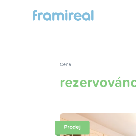
Cena
rezervován
Prodej