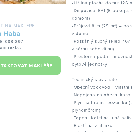
-Užitná plocha domu: 126 
-Dispozice: 5+1 (5 pokojů,
komora)
T NA MAKLÉŘE
-Průjezd 8 m (25 m²) – po
b Haba
v domě
-Rozsáhlý suchý sklep: 107 
25 888 897
amireal.cz
vinárnu nebo dílnu)
-Prostorná půda – možnost
bytové jednotky
TAKTOVAT MAKLÉŘE
Technický stav a sítě
-Obecní vodovod + vlastní
-Napojeno na obecní kanal
-Plyn na hranici pozemku (
plynoměrem)
-Topení: kotel na tuhá paliv
-Elektřina v hliníku