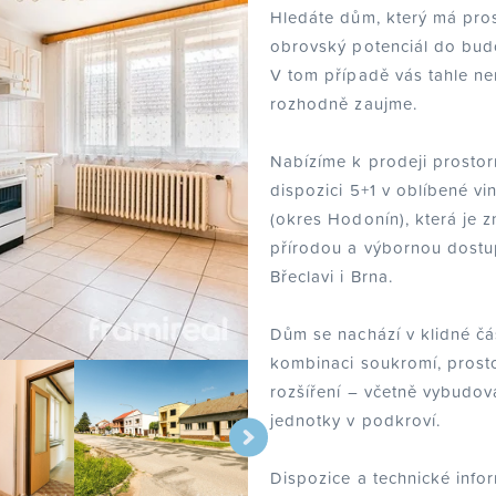
Hledáte dům, který má pros
obrovský potenciál do bu
V tom případě vás tahle ne
rozhodně zaujme.
Nabízíme k prodeji prosto
dispozici 5+1 v oblíbené v
(okres Hodonín), která je 
přírodou a výbornou dostu
Břeclavi i Brna.
Dům se nachází v klidné čás
kombinaci soukromí, prost
rozšíření – včetně vybudov
jednotky v podkroví.
Dispozice a technické info