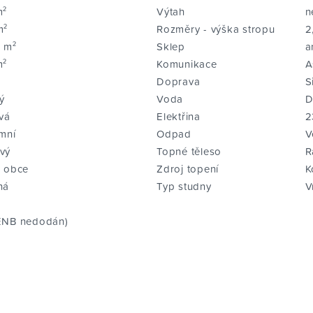
m²
Výtah
n
m²
Rozměry - výška stropu
2
8 m²
Sklep
a
m²
Komunikace
A
Doprava
S
ý
Voda
D
vá
Elektřina
2
mní
Odpad
V
vý
Topné těleso
R
j obce
Zdroj topení
K
ná
Typ studny
V
ENB nedodán)