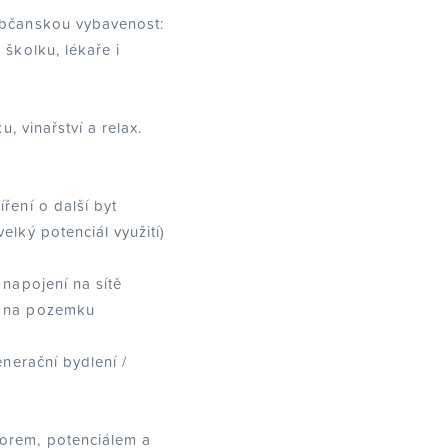
občanskou vybavenost:
 školku, lékaře i
u, vinařství a relax.
ření o další byt
elký potenciál využití)
 napojení na sítě
y na pozemku
enerační bydlení /
orem, potenciálem a