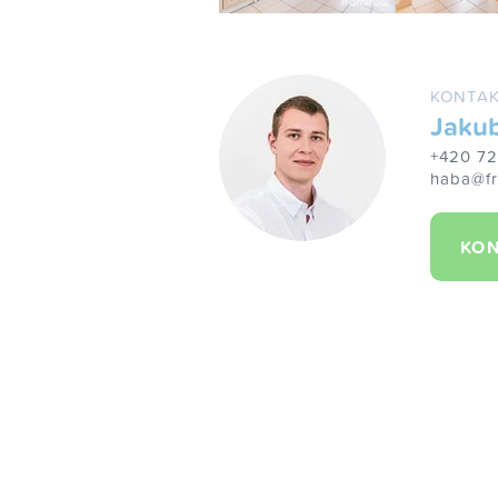
KONTAK
Jaku
+420 7
haba@fr
KON