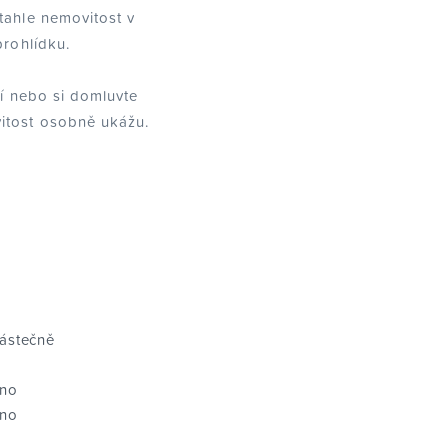
tahle nemovitost v
prohlídku.
cí nebo si domluvte
itost osobně ukážu.
ástečně
no
no