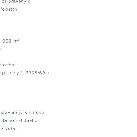
 připravený k
představ
1 958 m²
da
 plocha
é parcely č. 2308/69 a
ledávanější vinařské
mbinaci klidného
 života.