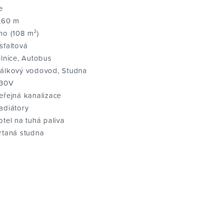
e
,60 m
no (108 m²)
sfaltová
ilnice, Autobus
álkový vodovod, Studna
30V
eřejná kanalizace
adiátory
otel na tuhá paliva
rtaná studna