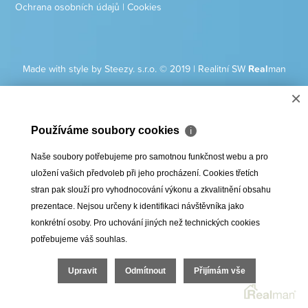
Ochrana osobních údajů
|
Cookies
Made with style by Steezy. s.r.o. © 2019
|
Realitní SW
Real
man
×
Používáme soubory cookies
ℹ
Naše soubory potřebujeme pro samotnou funkčnost webu a pro
uložení vašich předvoleb při jeho procházení. Cookies třetích
stran pak slouží pro vyhodnocování výkonu a zkvalitnění obsahu
prezentace. Nejsou určeny k identifikaci návštěvníka jako
konkrétní osoby. Pro uchování jiných než technických cookies
potřebujeme váš souhlas.
Upravit
Odmítnout
Přijímám vše