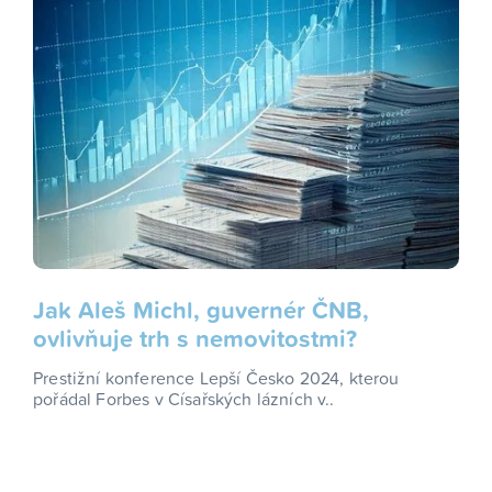
Jak Aleš Michl, guvernér ČNB,
ovlivňuje trh s nemovitostmi?
Prestižní konference Lepší Česko 2024, kterou
pořádal Forbes v Císařských lázních v..