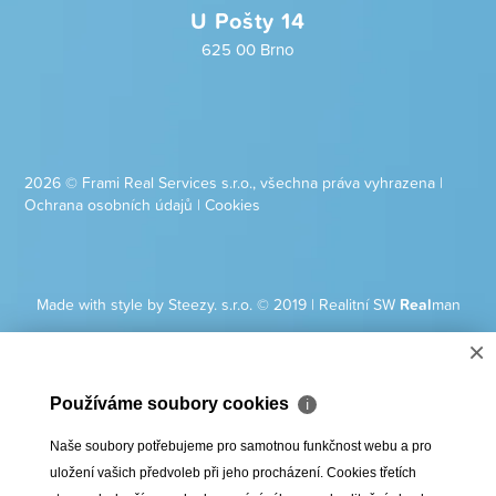
U Pošty 14
625 00 Brno
2026 © Frami Real Services s.r.o., všechna práva vyhrazena |
Ochrana osobních údajů
|
Cookies
Made with style by Steezy. s.r.o. © 2019
|
Realitní SW
Real
man
×
Používáme soubory cookies
ℹ
Naše soubory potřebujeme pro samotnou funkčnost webu a pro
uložení vašich předvoleb při jeho procházení. Cookies třetích