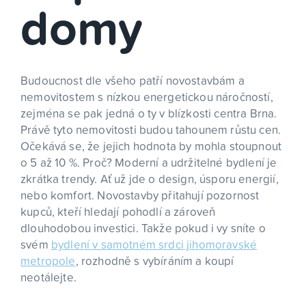
domy
Budoucnost dle všeho patří novostavbám a
nemovitostem s nízkou energetickou náročností,
zejména se pak jedná o ty v blízkosti centra Brna.
Právě tyto nemovitosti budou tahounem růstu cen.
Očekává se, že jejich hodnota by mohla stoupnout
o 5 až 10 %. Proč? Moderní a udržitelné bydlení je
zkrátka trendy. Ať už jde o design, úsporu energií,
nebo komfort. Novostavby přitahují pozornost
kupců, kteří hledají pohodlí a zároveň
dlouhodobou investici. Takže pokud i vy sníte o
svém
bydlení v samotném srdci jihomoravské
metropole
, rozhodně s vybíráním a koupí
neotálejte.